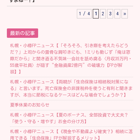
すよね…？】
1 / 4
1
2
3
4
»
最新の記事
札幌・小樽FPニュース【「そろそろ、引き際を考えたらどう
だ？」上司からの露骨な肩叩きにも、1ミリも動じず「俺は窓
際だから」と開き直る不気味…会社を舐め腐る〈月収35万円・
55歳平社員〉が隠す“金融資産2億円”の破壊力【FPが解
説】】
札幌・小樽FPニュース【両親が「生命保険は相続税対策にな
る」と言います。死亡保険金の非課税枠を使うと有利と聞きま
すが、本当に節税になるケースはどんな場合でしょうか？】
夏季休業のお知らせ
札幌・小樽FPニュース【夏のボーナス、全部投資で大丈夫？
「使う・守る・増やす」お金の分け方】
札幌・小樽FPニュース【《現金や不動産より確実？》相続に活
用できる「生命保険」FPが解説するメリット】