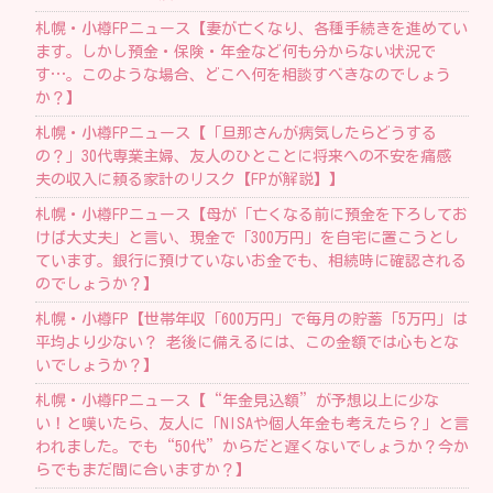
札幌・小樽FPニュース【妻が亡くなり、各種手続きを進めてい
ます。しかし預金・保険・年金など何も分からない状況で
す…。このような場合、どこへ何を相談すべきなのでしょう
か？】
札幌・小樽FPニュース【「旦那さんが病気したらどうする
の？」30代専業主婦、友人のひとことに将来への不安を痛感
夫の収入に頼る家計のリスク【FPが解説】】
札幌・小樽FPニュース【母が「亡くなる前に預金を下ろしてお
けば大丈夫」と言い、現金で「300万円」を自宅に置こうとし
ています。銀行に預けていないお金でも、相続時に確認される
のでしょうか？】
札幌・小樽FP【 世帯年収「600万円」で毎月の貯蓄「5万円」は
平均より少ない？ 老後に備えるには、この金額では心もとな
いでしょうか？】
札幌・小樽FPニュース【“年金見込額”が予想以上に少な
い！と嘆いたら、友人に「NISAや個人年金も考えたら？」と言
われました。でも“50代”からだと遅くないでしょうか？今か
らでもまだ間に合いますか？】