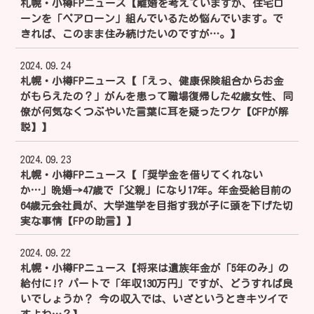
札幌・小樽FPニュース【離婚を考えていますが、住宅ロ
ーンを「ペアローン」組んでいるため悩んでいます。で
きれば、このまま住み続けたいのですが…。】
2024.09.24
札幌・小樽FPニュース【「えっ、健康保険組合からお金
がもらえたの？」がんを患って職場復帰した42歳女性、同
僚が何気なくつぶやいた言葉に耳を疑ったワケ【CFPが解
説】】
2024.09.23
札幌・小樽FPニュース【「奨学金を借りてくれない
か…」晩婚→47歳で「父親」になり17年。年金受給目前の
64歳元会社員が、大学進学を目指す我が子に頭を下げた切
実な事情【FPの助言】】
2024.09.22
札幌・小樽FPニュース【将来は遺族年金が「5年のみ」の
給付に!? パートで「年収130万円」ですが、どうすれば良
いでしょうか？ 今の収入では、いざというときキツイで