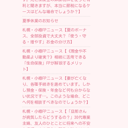
利と聞きますが、本当に節税になるケ
ースはどんな場合でしょうか？】
夏季休業のお知らせ
札幌・小樽FPニュース【夏のボーナ
ス、全部投資で大丈夫？「使う・守
る・増やす」お金の分け方】
札幌・小樽FPニュース【《現金や不
動産より確実？》相続に活用できる
「生命保険」FPが解説するメリッ
ト】
札幌・小樽FPニュース【妻が亡くな
り、各種手続きを進めています。しか
し預金・保険・年金など何も分からな
い状況です…。このような場合、どこ
へ何を相談すべきなのでしょうか？】
札幌・小樽FPニュース【「旦那さん
が病気したらどうするの？」30代専業
主婦、友人のひとことに将来への不安