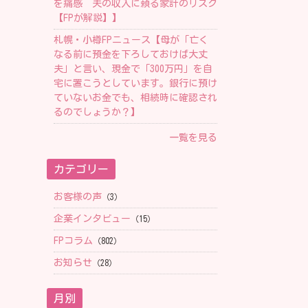
を痛感 夫の収入に頼る家計のリスク
【FPが解説】】
札幌・小樽FPニュース【母が「亡く
なる前に預金を下ろしておけば大丈
夫」と言い、現金で「300万円」を自
宅に置こうとしています。銀行に預け
ていないお金でも、相続時に確認され
るのでしょうか？】
一覧を見る
カテゴリー
お客様の声
（3）
企業インタビュー
（15）
FPコラム
（802）
お知らせ
（28）
月別