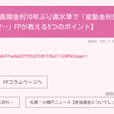
【長期金利10年ぶり高水準で「変動金利
…」FPが教える5つのポイント】
投稿日：2023.11.0
8a947fae4ab32f5f9c3f2d61f30e271c0465e?page=1
FPコラムページへ
次の
札幌・小樽FPニュース【火災保険料が最大30％値上げ！お金のプロが指南、今すぐ見直したほうがいい「ヤバい家」】