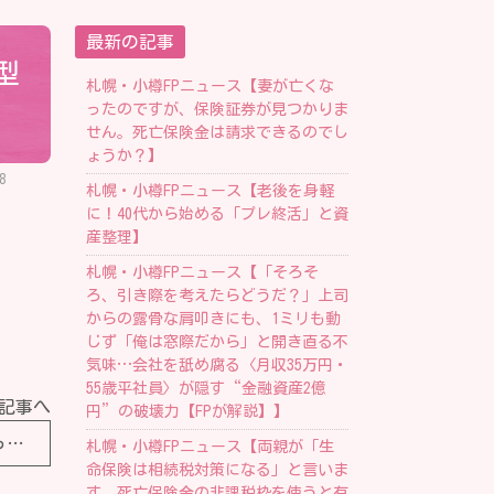
最新の記事
型
札幌・小樽FPニュース【妻が亡くな
ったのですが、保険証券が見つかりま
せん。死亡保険金は請求できるのでし
ょうか？】
8
札幌・小樽FPニュース【老後を身軽
に！40代から始める「プレ終活」と資
産整理】
札幌・小樽FPニュース【「そろそ
ろ、引き際を考えたらどうだ？」上司
からの露骨な肩叩きにも、1ミリも動
じず「俺は窓際だから」と開き直る不
気味…会社を舐め腐る〈月収35万円・
55歳平社員〉が隠す“金融資産2億
記事へ
円”の破壊力【FPが解説】】
札幌・小樽FPニュース【老後資金についてしっかりと考えたことがありません…将来のお金が不安なのですが、ライフプランは立てたほうがよいですか？】
札幌・小樽FPニュース【両親が「生
命保険は相続税対策になる」と言いま
す。死亡保険金の非課税枠を使うと有