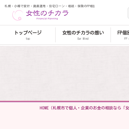
札幌・小樽で家計・資産運用・住宅ローン・相続・保険のFP相談
トップページ
女性のチカラの想い
FP
top
Our Mind
FP 
HOME
（札幌市で個人・企業のお金の相談なら「