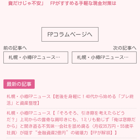
資だけじゃ不安」 FPがすすめる手軽な現金対策は
FPコラムページへ
前の記事へ
次の記事へ
札幌・小樽FPニュース【面倒を看てくれた長男夫婦へ。80代亡き母が用意した「生命保険金700万円」…ちゃっかり者の妹が“保険会社のルールに則って”根こそぎ奪えてしまったワケ【CFPが解説】】
札幌・小樽FPニュース【後悔しています…退職金2,300万円、定年直前の年収1,200万円だった63歳男性の懺悔。老後に潜む年金生活の“思わぬ落とし穴”】
最新の記事
札幌・小樽FPニュース【老後を身軽に！40代から始める「プレ終
活」と資産整理】
札幌・小樽FPニュース【「そろそろ、引き際を考えたらどう
だ？」上司からの露骨な肩叩きにも、1ミリも動じず「俺は窓際だ
から」と開き直る不気味…会社を舐め腐る〈月収35万円・55歳平
社員〉が隠す“金融資産2億円”の破壊力【FPが解説】】