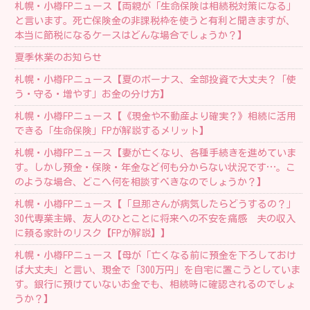
札幌・小樽FPニュース【両親が「生命保険は相続税対策になる」
と言います。死亡保険金の非課税枠を使うと有利と聞きますが、
本当に節税になるケースはどんな場合でしょうか？】
夏季休業のお知らせ
札幌・小樽FPニュース【夏のボーナス、全部投資で大丈夫？「使
う・守る・増やす」お金の分け方】
札幌・小樽FPニュース【《現金や不動産より確実？》相続に活用
できる「生命保険」FPが解説するメリット】
札幌・小樽FPニュース【妻が亡くなり、各種手続きを進めていま
す。しかし預金・保険・年金など何も分からない状況です…。こ
のような場合、どこへ何を相談すべきなのでしょうか？】
札幌・小樽FPニュース【「旦那さんが病気したらどうするの？」
30代専業主婦、友人のひとことに将来への不安を痛感 夫の収入
に頼る家計のリスク【FPが解説】】
札幌・小樽FPニュース【母が「亡くなる前に預金を下ろしておけ
ば大丈夫」と言い、現金で「300万円」を自宅に置こうとしていま
す。銀行に預けていないお金でも、相続時に確認されるのでしょ
うか？】