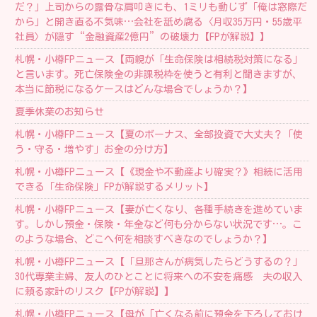
だ？」上司からの露骨な肩叩きにも、1ミリも動じず「俺は窓際だ
から」と開き直る不気味…会社を舐め腐る〈月収35万円・55歳平
社員〉が隠す“金融資産2億円”の破壊力【FPが解説】】
札幌・小樽FPニュース【両親が「生命保険は相続税対策になる」
と言います。死亡保険金の非課税枠を使うと有利と聞きますが、
本当に節税になるケースはどんな場合でしょうか？】
夏季休業のお知らせ
札幌・小樽FPニュース【夏のボーナス、全部投資で大丈夫？「使
う・守る・増やす」お金の分け方】
札幌・小樽FPニュース【《現金や不動産より確実？》相続に活用
できる「生命保険」FPが解説するメリット】
札幌・小樽FPニュース【妻が亡くなり、各種手続きを進めていま
す。しかし預金・保険・年金など何も分からない状況です…。こ
のような場合、どこへ何を相談すべきなのでしょうか？】
札幌・小樽FPニュース【「旦那さんが病気したらどうするの？」
30代専業主婦、友人のひとことに将来への不安を痛感 夫の収入
に頼る家計のリスク【FPが解説】】
札幌・小樽FPニュース【母が「亡くなる前に預金を下ろしておけ