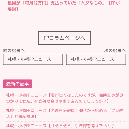
長男が「毎月12万円」支払っていた「ムダなもの」【FPが
解説】
FPコラムページへ
前の記事へ
次の記事へ
札幌・小樽FPニュース【「老後が非常に心配」45.3％へ。逆に心配ない人の「理由一覧」は？年金と貯蓄で考える老後の備え】
札幌・小樽FPニュース【65歳時点で貯金「1500万円」を達成しています！「90歳まで」生きる場合、夫婦でこれだけあれば十分でしょうか？】
最新の記事
札幌・小樽FPニュース【妻が亡くなったのですが、保険証券が見
つかりません。死亡保険金は請求できるのでしょうか？】
札幌・小樽FPニュース【老後を身軽に！40代から始める「プレ終
活」と資産整理】
札幌・小樽FPニュース【「そろそろ、引き際を考えたらどう