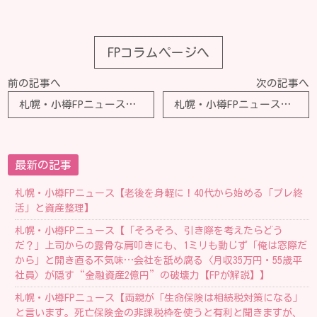
FPコラムページへ
前の記事へ
次の記事へ
札幌・小樽FPニュース【子どもにかかる学習費はどのくらい？お金を少しずつ貯めるために知っておきたい給料日ルーティンもご紹介】
札幌・小樽FPニュース【年金受給者でも「確定申告」は必要？ しないと「損」する場合もある？ 税金が戻ってくるケースを解説】
最新の記事
札幌・小樽FPニュース【老後を身軽に！40代から始める「プレ終
活」と資産整理】
札幌・小樽FPニュース【「そろそろ、引き際を考えたらどう
だ？」上司からの露骨な肩叩きにも、1ミリも動じず「俺は窓際だ
から」と開き直る不気味…会社を舐め腐る〈月収35万円・55歳平
社員〉が隠す“金融資産2億円”の破壊力【FPが解説】】
札幌・小樽FPニュース【両親が「生命保険は相続税対策になる」
と言います。死亡保険金の非課税枠を使うと有利と聞きますが、