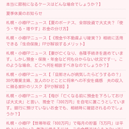
本当に節税になるケースはどんな場合でしょうか？】
夏季休業のお知らせ
札幌・小樽FPニュース【夏のボーナス、全部投資で大丈夫？「使
う・守る・増やす」お金の分け方】
札幌・小樽FPニュース【《現金や不動産より確実？》相続に活用
できる「生命保険」FPが解説するメリット】
札幌・小樽FPニュース【妻が亡くなり、各種手続きを進めていま
す。しかし預金・保険・年金など何も分からない状況です…。こ
のような場合、どこへ何を相談すべきなのでしょうか？】
札幌・小樽FPニュース【「旦那さんが病気したらどうするの？」
30代専業主婦、友人のひとことに将来への不安を痛感 夫の収入
に頼る家計のリスク【FPが解説】】
札幌・小樽FPニュース【母が「亡くなる前に預金を下ろしておけ
ば大丈夫」と言い、現金で「300万円」を自宅に置こうとしていま
す。銀行に預けていないお金でも、相続時に確認されるのでしょ
うか？】
札幌・小樽FP【 世帯年収「600万円」で毎月の貯蓄「5万円」は平