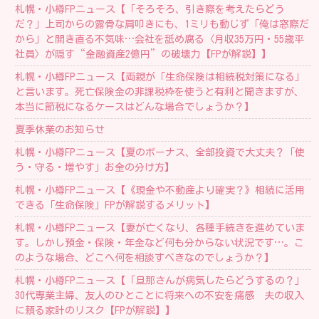
札幌・小樽FPニュース【「そろそろ、引き際を考えたらどう
だ？」上司からの露骨な肩叩きにも、1ミリも動じず「俺は窓際だ
から」と開き直る不気味…会社を舐め腐る〈月収35万円・55歳平
社員〉が隠す“金融資産2億円”の破壊力【FPが解説】】
札幌・小樽FPニュース【両親が「生命保険は相続税対策になる」
と言います。死亡保険金の非課税枠を使うと有利と聞きますが、
本当に節税になるケースはどんな場合でしょうか？】
夏季休業のお知らせ
札幌・小樽FPニュース【夏のボーナス、全部投資で大丈夫？「使
う・守る・増やす」お金の分け方】
札幌・小樽FPニュース【《現金や不動産より確実？》相続に活用
できる「生命保険」FPが解説するメリット】
札幌・小樽FPニュース【妻が亡くなり、各種手続きを進めていま
す。しかし預金・保険・年金など何も分からない状況です…。こ
のような場合、どこへ何を相談すべきなのでしょうか？】
札幌・小樽FPニュース【「旦那さんが病気したらどうするの？」
30代専業主婦、友人のひとことに将来への不安を痛感 夫の収入
に頼る家計のリスク【FPが解説】】