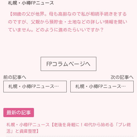
札幌・小樽FPニュース
【88歳の父が他界。母も高齢なので私が相続手続きをする
のですが、父親から預貯金・土地などの詳しい情報を聞い
ていません。どのように進めたらいいですか？
FPコラムページへ
前の記事へ
次の記事へ
札幌・小樽FPニュース【お正月が怖いです…。年金暮らし70代夫婦、孫7人が勢揃いする年末年始を楽しみにしている一方、内心抱える〈切実な悩み〉【FPの助言】】
札幌・小樽FPニュース【相続する財産が不動産だけで相続税を納めるお金がないかも。今からできる対策は？】
最新の記事
札幌・小樽FPニュース【老後を身軽に！40代から始める「プレ終
活」と資産整理】