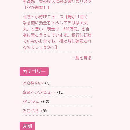
を痛感 夫の収入に頼る家計のリスク
【FPが解説】】
札幌・小樽FPニュース【母が「亡く
なる前に預金を下ろしておけば大丈
夫」と言い、現金で「300万円」を自
宅に置こうとしています。銀行に預け
ていないお金でも、相続時に確認され
るのでしょうか？】
一覧を見る
カテゴリー
お客様の声
（3）
企業インタビュー
（15）
FPコラム
（802）
お知らせ
（28）
月別