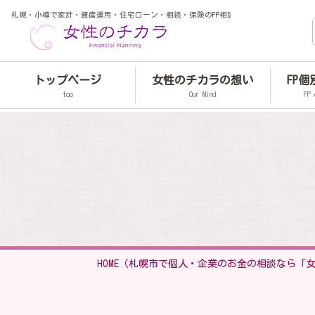
札幌・小樽で家計・資産運用・住宅ローン・相続・保険のFP相談
トップページ
女性のチカラの想い
FP
top
Our Mind
FP 
HOME
（札幌市で個人・企業のお金の相談なら「