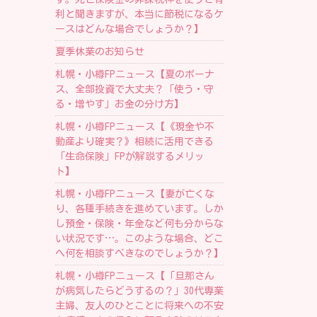
利と聞きますが、本当に節税になるケ
ースはどんな場合でしょうか？】
夏季休業のお知らせ
札幌・小樽FPニュース【夏のボーナ
ス、全部投資で大丈夫？「使う・守
る・増やす」お金の分け方】
札幌・小樽FPニュース【《現金や不
動産より確実？》相続に活用できる
「生命保険」FPが解説するメリッ
ト】
札幌・小樽FPニュース【妻が亡くな
り、各種手続きを進めています。しか
し預金・保険・年金など何も分からな
い状況です…。このような場合、どこ
へ何を相談すべきなのでしょうか？】
札幌・小樽FPニュース【「旦那さん
が病気したらどうするの？」30代専業
主婦、友人のひとことに将来への不安