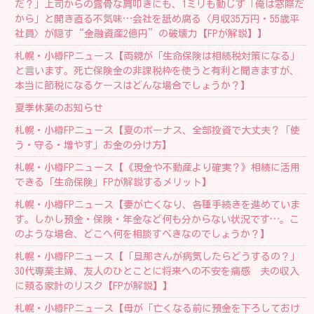
だ？」上司からの露骨な肩叩きにも、1ミリも動じず「俺は窓際だ
から」と開き直る不気味…会社を舐め腐る〈月収35万円・55歳平
社員〉が隠す“金融資産2億円”の破壊力【FPが解説】】
札幌・小樽FPニュース【両親が「生命保険は相続税対策になる」
と言います。死亡保険金の非課税枠を使うと有利と聞きますが、
本当に節税になるケースはどんな場合でしょうか？】
夏季休業のお知らせ
札幌・小樽FPニュース【夏のボーナス、全部投資で大丈夫？「使
う・守る・増やす」お金の分け方】
札幌・小樽FPニュース【《現金や不動産より確実？》相続に活用
できる「生命保険」FPが解説するメリット】
札幌・小樽FPニュース【妻が亡くなり、各種手続きを進めていま
す。しかし預金・保険・年金など何も分からない状況です…。こ
のような場合、どこへ何を相談すべきなのでしょうか？】
札幌・小樽FPニュース【「旦那さんが病気したらどうするの？」
30代専業主婦、友人のひとことに将来への不安を痛感 夫の収入
に頼る家計のリスク【FPが解説】】
札幌・小樽FPニュース【母が「亡くなる前に預金を下ろしておけ