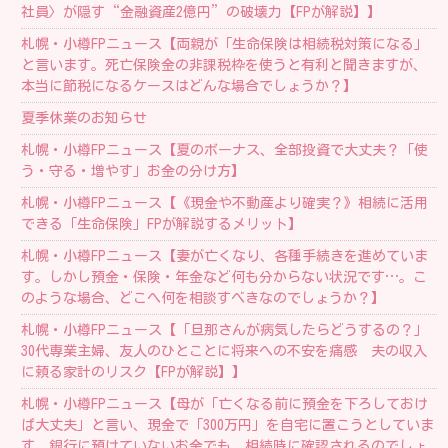
社員〉が隠す“金融資産2億円”の破壊力【FPが解説】】
札幌・小樽FPニュース【両親が「生命保険は相続税対策になる」
と言います。死亡保険金の非課税枠を使うと有利と聞きますが、
本当に節税になるケースはどんな場合でしょうか？】
夏季休業のお知らせ
札幌・小樽FPニュース【夏のボーナス、全部投資で大丈夫？「使
う・守る・増やす」お金の分け方】
札幌・小樽FPニュース【《現金や不動産より確実？》相続に活用
できる「生命保険」FPが解説するメリット】
札幌・小樽FPニュース【妻が亡くなり、各種手続きを進めていま
す。しかし預金・保険・年金など何も分からない状況です…。こ
のような場合、どこへ何を相談すべきなのでしょうか？】
札幌・小樽FPニュース【「旦那さんが病気したらどうするの？」
30代専業主婦、友人のひとことに将来への不安を痛感 夫の収入
に頼る家計のリスク【FPが解説】】
札幌・小樽FPニュース【母が「亡くなる前に預金を下ろしておけ
ば大丈夫」と言い、現金で「300万円」を自宅に置こうとしていま
す。銀行に預けていないお金でも、相続時に確認されるのでしょ