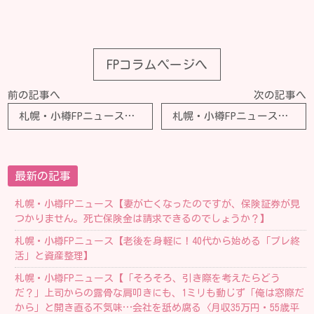
FPコラムページへ
前の記事へ
次の記事へ
札幌・小樽FPニュース【独身40歳代。これまで自由にお金を使ってきて、貯金はほとんどありません。独身の平均的な貯蓄額はいくらくらいなのでしょうか？】
札幌・小樽FPニュース【相続税は「3000万円＋600万円×相続人の数」までは申告不要と聞きました。預金300万円の場合、申告しなくても大丈夫ですか？】
最新の記事
札幌・小樽FPニュース【妻が亡くなったのですが、保険証券が見
つかりません。死亡保険金は請求できるのでしょうか？】
札幌・小樽FPニュース【老後を身軽に！40代から始める「プレ終
活」と資産整理】
札幌・小樽FPニュース【「そろそろ、引き際を考えたらどう
だ？」上司からの露骨な肩叩きにも、1ミリも動じず「俺は窓際だ
から」と開き直る不気味…会社を舐め腐る〈月収35万円・55歳平