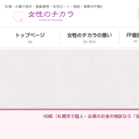
札幌・小樽で家計・資産運用・住宅ローン・相続・保険のFP相談
トップページ
女性のチカラの想い
FP
top
Our Mind
FP 
HOME
（札幌市で個人・企業のお金の相談なら「