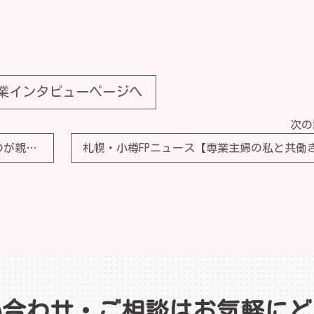
業インタビューページへ
次の
札幌・小樽FPニュース【「お金を残す」のが親の愛だと思っていた…懸命に働いて2億円を貯めた70代夫婦、子どもたちの“ひと言”で死ぬ前に「使い切る」と決めたワケ【FPが解説】】
い合わせ・ご相談はお気軽にど