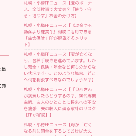
札幌・小樽FPニュース【夏のボーナ
ス、全部投資で大丈夫？「使う・守
る・増やす」お金の分け方】
札幌・小樽FPニュース【《現金や不
動産より確実？》相続に活用できる
「生命保険」FPが解説するメリッ
ト】
札幌・小樽FPニュース【妻が亡くな
り、各種手続きを進めています。しか
し預金・保険・年金など何も分からな
社長
い状況です…。このような場合、どこ
へ何を相談すべきなのでしょうか？】
式典
札幌・小樽FPニュース【「旦那さん
が病気したらどうするの？」30代専業
主婦、友人のひとことに将来への不安
を痛感 夫の収入に頼る家計のリスク
【FPが解説】】
札幌・小樽FPニュース【母が「亡く
なる前に預金を下ろしておけば大丈