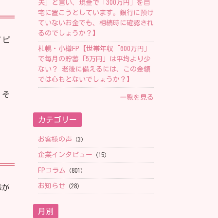
夫」と言い、現金で「300万円」を自
宅に置こうとしています。銀行に預け
ていないお金でも、相続時に確認され
るのでしょうか？】
イピ
札幌・小樽FP【 世帯年収「600万円」
で毎月の貯蓄「5万円」は平均より少
ない？ 老後に備えるには、この金額
では心もとないでしょうか？】
。そ
一覧を見る
カテゴリー
お客様の声
（3）
企業インタビュー
（15）
FPコラム
（801）
お知らせ
（28）
様が
月別