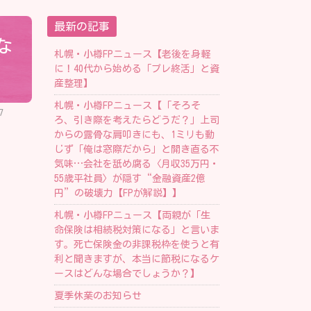
最新の記事
な
札幌・小樽FPニュース【老後を身軽
に！40代から始める「プレ終活」と資
産整理】
札幌・小樽FPニュース【「そろそ
7
ろ、引き際を考えたらどうだ？」上司
からの露骨な肩叩きにも、1ミリも動
じず「俺は窓際だから」と開き直る不
気味…会社を舐め腐る〈月収35万円・
55歳平社員〉が隠す“金融資産2億
円”の破壊力【FPが解説】】
札幌・小樽FPニュース【両親が「生
命保険は相続税対策になる」と言いま
す。死亡保険金の非課税枠を使うと有
利と聞きますが、本当に節税になるケ
ースはどんな場合でしょうか？】
夏季休業のお知らせ