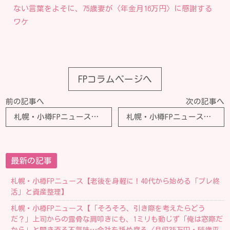
ない言葉をよそに、75歳妻が〈年金月16万円〉に感謝する
ワケ
FPコラムページへ
前の記事へ
次の記事へ
札幌・小樽FPニュース【母が「私が先に亡くなったら、家のことはお父さんが何とかするでしょ」と言っています。ただ、父が手続きについて把握しているとは思えません。何か良い方法はないでしょうか？】
札幌・小樽FPニュース【両親とも健在なのですが、兄に「相続のことを考えるなら、まず財産の全体像を知るべき」と言われました。預金や不動産の確認といっても、家族がどこまで把握しておくべきでしょうか？】
最新の記事
札幌・小樽FPニュース【老後を身軽に！40代から始める「プレ終
活」と資産整理】
札幌・小樽FPニュース【「そろそろ、引き際を考えたらどう
だ？」上司からの露骨な肩叩きにも、1ミリも動じず「俺は窓際だ