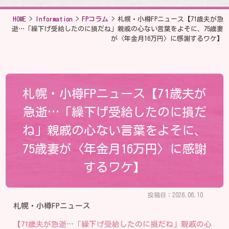
HOME
>
Information
>
FPコラム
>
札幌・小樽FPニュース【71歳夫が急
逝…「繰下げ受給したのに損だね」親戚の心ない言葉をよそに、75歳妻
が〈年金月16万円〉に感謝するワケ】
札幌・小樽FPニュース【71歳夫が
急逝…「繰下げ受給したのに損だ
ね」親戚の心ない言葉をよそに、
75歳妻が〈年金月16万円〉に感謝
するワケ】
投稿日：2026.06.10
札幌・小樽FPニュース
【71歳夫が急逝…「繰下げ受給したのに損だね」親戚の心