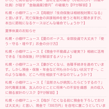
から」と開き直る不気味…会社を舐め腐る〈月収35万円・55歳平
社員〉が隠す“金融資産2億円”の破壊力【FPが解説】】
札幌・小樽FPニュース【両親が「生命保険は相続税対策になる」
と言います。死亡保険金の非課税枠を使うと有利と聞きますが、
本当に節税になるケースはどんな場合でしょうか？】
夏季休業のお知らせ
札幌・小樽FPニュース【夏のボーナス、全部投資で大丈夫？「使
う・守る・増やす」お金の分け方】
札幌・小樽FPニュース【《現金や不動産より確実？》相続に活用
できる「生命保険」FPが解説するメリット】
札幌・小樽FPニュース【妻が亡くなり、各種手続きを進めていま
す。しかし預金・保険・年金など何も分からない状況です…。こ
のような場合、どこへ何を相談すべきなのでしょうか？】
札幌・小樽FPニュース【「旦那さんが病気したらどうするの？」
30代専業主婦、友人のひとことに将来への不安を痛感 夫の収入
に頼る家計のリスク【FPが解説】】
札幌・小樽FPニュース【母が「亡くなる前に預金を下ろしておけ
ば大丈夫」と言い、現金で「300万円」を自宅に置こうとしていま