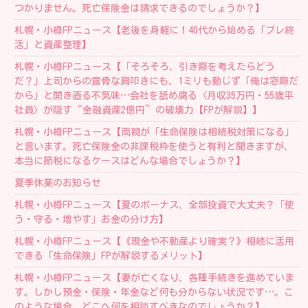
つかりません。死亡保険金は請求できるのでしょうか？】
札幌・小樽FPニュース【老後を身軽に！40代から始める「プレ終
活」と資産整理】
札幌・小樽FPニュース【「そろそろ、引き際を考えたらどう
だ？」上司からの露骨な肩叩きにも、1ミリも動じず「俺は窓際だ
から」と開き直る不気味…会社を舐め腐る〈月収35万円・55歳平
社員〉が隠す“金融資産2億円”の破壊力【FPが解説】】
札幌・小樽FPニュース【両親が「生命保険は相続税対策になる」
と言います。死亡保険金の非課税枠を使うと有利と聞きますが、
本当に節税になるケースはどんな場合でしょうか？】
夏季休業のお知らせ
札幌・小樽FPニュース【夏のボーナス、全部投資で大丈夫？「使
う・守る・増やす」お金の分け方】
札幌・小樽FPニュース【《現金や不動産より確実？》相続に活用
できる「生命保険」FPが解説するメリット】
札幌・小樽FPニュース【妻が亡くなり、各種手続きを進めていま
す。しかし預金・保険・年金など何も分からない状況です…。こ
のような場合、どこへ何を相談すべきなのでしょうか？】