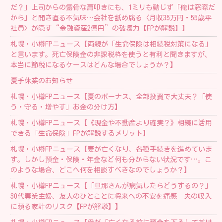
だ？」上司からの露骨な肩叩きにも、1ミリも動じず「俺は窓際だ
から」と開き直る不気味…会社を舐め腐る〈月収35万円・55歳平
社員〉が隠す“金融資産2億円”の破壊力【FPが解説】】
札幌・小樽FPニュース【両親が「生命保険は相続税対策になる」
と言います。死亡保険金の非課税枠を使うと有利と聞きますが、
本当に節税になるケースはどんな場合でしょうか？】
夏季休業のお知らせ
札幌・小樽FPニュース【夏のボーナス、全部投資で大丈夫？「使
う・守る・増やす」お金の分け方】
札幌・小樽FPニュース【《現金や不動産より確実？》相続に活用
できる「生命保険」FPが解説するメリット】
札幌・小樽FPニュース【妻が亡くなり、各種手続きを進めていま
す。しかし預金・保険・年金など何も分からない状況です…。こ
のような場合、どこへ何を相談すべきなのでしょうか？】
札幌・小樽FPニュース【「旦那さんが病気したらどうするの？」
30代専業主婦、友人のひとことに将来への不安を痛感 夫の収入
に頼る家計のリスク【FPが解説】】