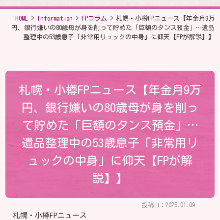
HOME
>
Information
>
FPコラム
>
札幌・小樽FPニュース【年金月9万
円、銀行嫌いの80歳母が身を削って貯めた「巨額のタンス預金」…遺品
整理中の53歳息子「非常用リュックの中身」に仰天【FPが解説】】
札幌・小樽FPニュース【年金月9万
円、銀行嫌いの80歳母が身を削っ
て貯めた「巨額のタンス預金」…
遺品整理中の53歳息子「非常用リ
ュックの中身」に仰天【FPが解
説】】
投稿日：2025.01.09
札幌・小樽FPニュース