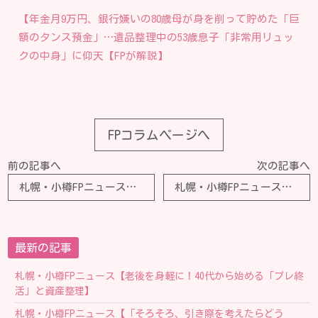
【年金月9万円、銀行嫌いの80歳母が身を削って貯めた「巨
額のタンス預金」…遺品整理中の53歳息子「非常用リュッ
クの中身」に仰天【FPが解説】
FPコラムページへ
前の記事へ
次の記事へ
札幌・小樽FPニュース【親が住宅ローンを残して亡くなりました。親のローンを払いたくないのですが、どうすればよいでしょうか？】
札幌・小樽FPニュース【共働きで2人の子育てをするのが体力的に大変です。専業主婦になって子育てに集中したいのですが、専業主婦になれる最低年収はいくらでしょうか？】
最新の記事
札幌・小樽FPニュース【老後を身軽に！40代から始める「プレ終
活」と資産整理】
札幌・小樽FPニュース【「そろそろ、引き際を考えたらどう